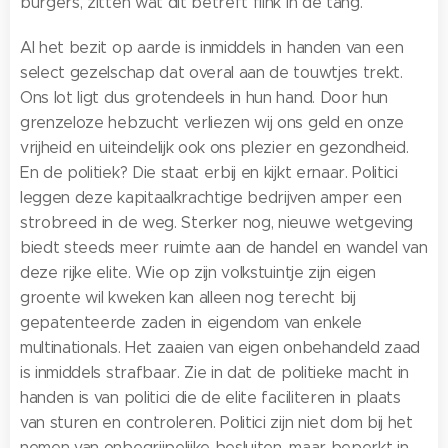
burgers, zitten wat dit betreft flink in de tang.
Al het bezit op aarde is inmiddels in handen van een
select gezelschap dat overal aan de touwtjes trekt.
Ons lot ligt dus grotendeels in hun hand. Door hun
grenzeloze hebzucht verliezen wij ons geld en onze
vrijheid en uiteindelijk ook ons plezier en gezondheid.
En de politiek? Die staat erbij en kijkt ernaar. Politici
leggen deze kapitaalkrachtige bedrijven amper een
strobreed in de weg. Sterker nog, nieuwe wetgeving
biedt steeds meer ruimte aan de handel en wandel van
deze rijke elite. Wie op zijn volkstuintje zijn eigen
groente wil kweken kan alleen nog terecht bij
gepatenteerde zaden in eigendom van enkele
multinationals. Het zaaien van eigen onbehandeld zaad
is inmiddels strafbaar. Zie in dat de politieke macht in
handen is van politici die de elite faciliteren in plaats
van sturen en controleren. Politici zijn niet dom bij het
nemen van onbegrijpelijke besluiten, maar beperkt in