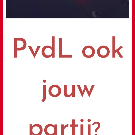
PvdL ook
jouw
partij
?