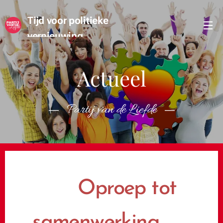
Tijd voor politieke
vernieuwing
Actueel
Partij van de Liefde
♥ Oproep tot
samenwerking ♥