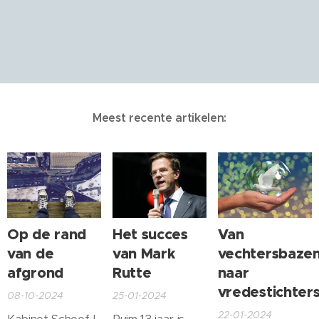
Meest recente artikelen:
Op de rand
Het succes
Van
van de
van Mark
vechtersbaze
afgrond
Rutte
naar
vredestichter
08-10-2024
25-01-2024
22-01-2024